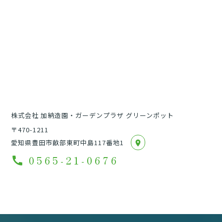
株式会社 加納造園・ガーデンプラザ グリーンポット
〒470-1211
愛知県豊田市畝部東町中島117番地1
location_on
0565-21-0676
call