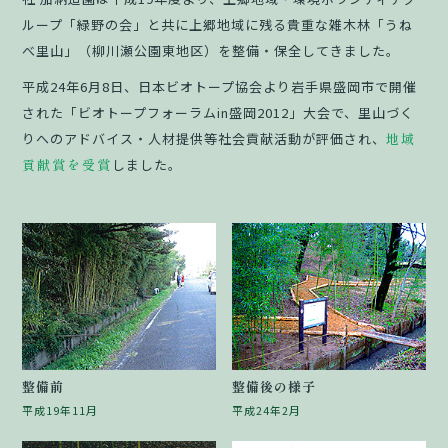
ループ「緑野の会」と共に上郷地域に残る貴重な雑木林「うね
べ里山」（柳川瀬公園東地区）を整備・保全してきました。
平成24年6月8日、日本ビオトープ協会より岩手県盛岡市で開催
された「ビオトープフォーラムin盛岡2012」大会で、里山づく
りへのアドバイス・人材提供等社会貢献活動が評価され、
地域
貢献賞を受賞
しました。
整備前
整備後の様子
平成19年11月
平成24年2月