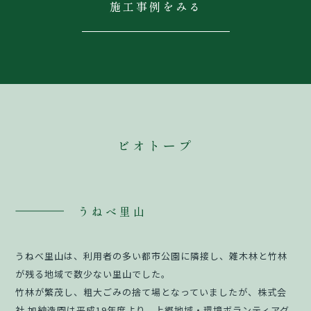
施工事例をみる
ビオトープ
うねべ里山
うねべ里山は、利用者の多い都市公園に隣接し、雑木林と竹林
が残る地域で数少ない里山でした。
竹林が繁茂し、粗大ごみの捨て場となっていましたが、株式会
社 加納造園は平成19年度より、上郷地域・環境ボランティアグ