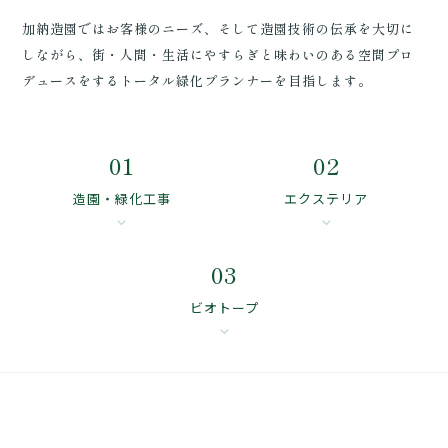
加納造園ではお客様のニーズ、そして造園技術の伝承を大切に
しながら、街・人間・生活にやすらぎと味わいのある空間プロ
デュースをするトータル緑化プランナーを目指します。
01
02
造園・緑化工事
エクステリア
expand_more
expand_more
03
ビオトープ
expand_more