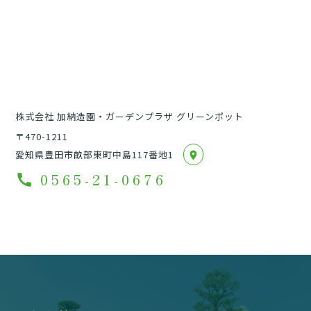
株式会社 加納造園・ガーデンプラザ グリーンポット
〒470-1211
愛知県豊田市畝部東町中島117番地1
location_on
0565-21-0676
call