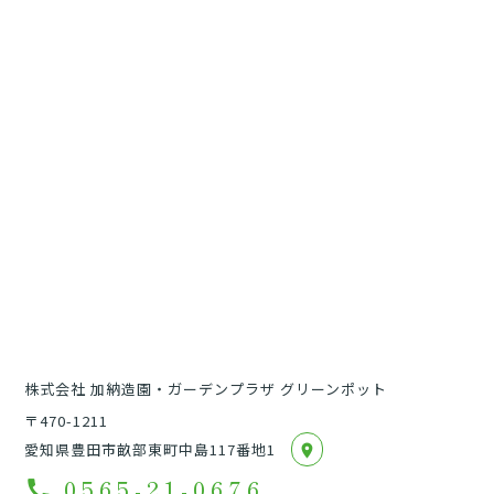
株式会社 加納造園・ガーデンプラザ グリーンポット
〒470-1211
愛知県豊田市畝部東町中島117番地1
location_on
0565-21-0676
call