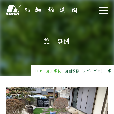
施工事例
TOP
・
施工事例
・
庭園改修（リガーデン）工事