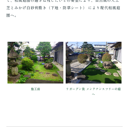
て、和風庭園の趣きは残したいとの要望により、自然風の人工
芝とみかげ白砂利敷き（下地・防草シート） により現代和風庭
園へ。
施工前
リガーデン後 メンテナンスフリーの庭
へ