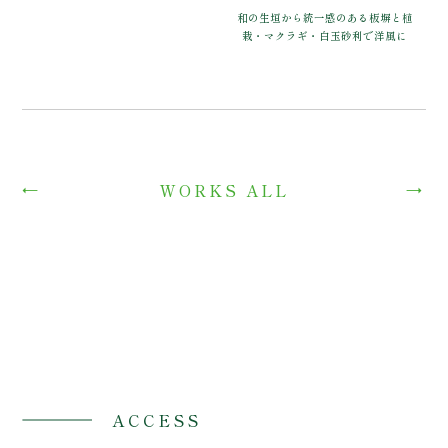
和の生垣から統一感のある板塀と植
栽・マクラギ・白玉砂利で洋風に
←
→
WORKS ALL
ACCESS