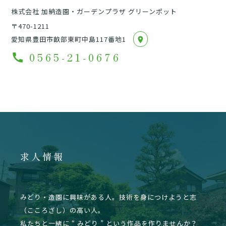
株式会社 加納造園・ガーデンプラザ グリーンポット
〒470-1211
愛知県豊田市畝部東町中島117番地1
location_on
0565-21-0676
call
求人情報
みどり・造園に興味がある人。技術を身につけようと志
（こころざし）の高い人。
私たちと一緒に “ みどり ” という作品を作りませんか？